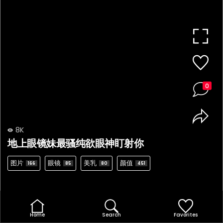
0
8K
地上眼镜妹最骚纯欲眼神盯射你
图片
眼镜
美乳
颜值
166
85
80
451
Home
Search
Favorites