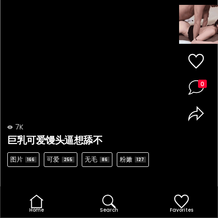
0
7K
巨乳可爱馒头逼想舔不
图片
可爱
无毛
粉嫩
166
255
86
127
Home
Search
Favorites