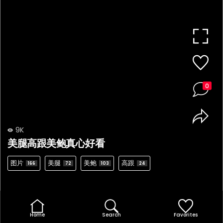
0
9K
美腿高跟美鲍真心好看
图片
美腿
美鲍
高跟
166
72
103
24
Home
Search
Favorites