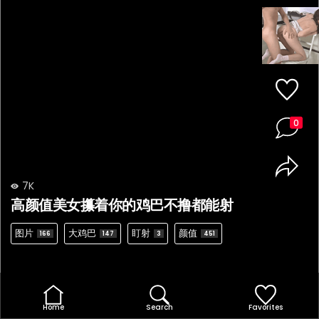
0
7K
高颜值美女攥着你的鸡巴不撸都能射
图片
大鸡巴
盯射
颜值
166
147
3
451
Home
Search
Favorites